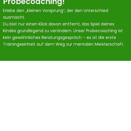
Probecoaching!
Erlebe den „kleinen Vorsprung“, der den Unterschied
ausmacht.
Du bist nur einen Klick davon entfernt, das Spiel deines
Kindes grundlegend zu verändern. Unser Probecoaching ist
kein gewöhnliches Beratungsgespräch – es ist die erste
Trainingseinheit auf dem Weg zur mentalen Meisterschaft.