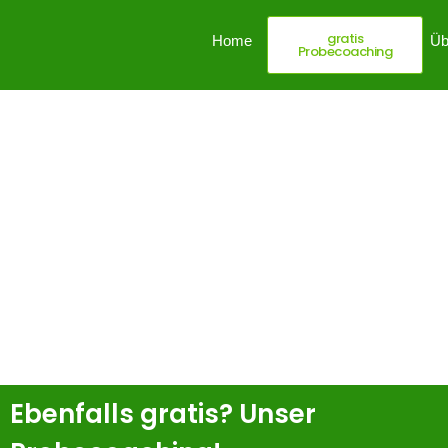
gratis
Home
Dein Mehrwert
Üb
Probecoaching
Ebenfalls gratis? Unser